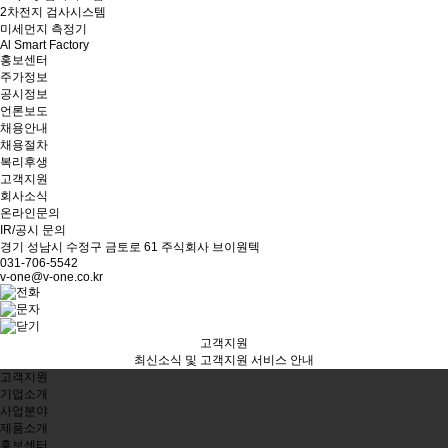
2차전지 검사시스템
미세먼지 측정기
Al Smart Factory
홍보센터
주가정보
공시정보
언론보도
채용안내
채용절차
복리후생
고객지원
회사소식
온라인문의
IR/공시 문의
경기 성남시 수정구 금토로 61 주식회사 브이원텍
031-706-5542
v-one@v-one.co.kr
고객지원
최신소식 및 고객지원 서비스 안내
고객지원
기업소개
사업분야
제품소개
홍보센터