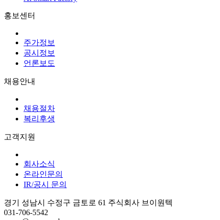
홍보센터
주가정보
공시정보
언론보도
채용안내
채용절차
복리후생
고객지원
회사소식
온라인문의
IR/공시 문의
경기 성남시 수정구 금토로 61 주식회사 브이원텍
031-706-5542